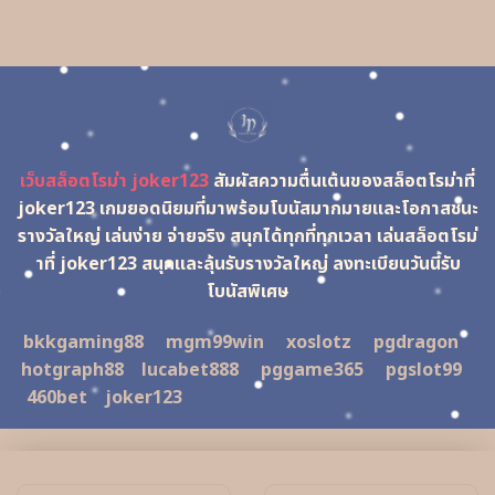
เว็บสล็อตโรม่า joker123
สัมผัสความตื่นเต้นของสล็อตโรม่าที่
joker123 เกมยอดนิยมที่มาพร้อมโบนัสมากมายและโอกาสชนะ
รางวัลใหญ่ เล่นง่าย จ่ายจริง สนุกได้ทุกที่ทุกเวลา เล่นสล็อตโรม่
าที่ joker123 สนุกและลุ้นรับรางวัลใหญ่ ลงทะเบียนวันนี้รับ
โบนัสพิเศษ
bkkgaming88
mgm99win
xoslotz
pgdragon
hotgraph88
lucabet888
pggame365
pgslot99
460bet
joker123