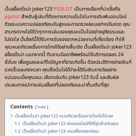
เว็บสล็อตโรม่า joker123
PGSLOT
เป็นทางเลือกที่น่าเชื่อถือ
pgslot
สำหรับผู้เล่นที่ต้องการความมั่นใจในการเดิมพันออนไลน์
ด้วยระบบความปลอดภัยระดับสูงและการตรวจสอบอย่างเข้มงวด คุณ
สามารถวางใจได้ว่าทุกการเล่นของคุณจะเป็นไปอย่างยุติธรรมและ
โปร่งใส เว็บไซต์นี้ได้รับการรับรองจากหน่วยงานที่เกี่ยวข้อง ทำให้
คุณหมดกังวลเรื่องการโกงได้อย่างสิ้นเชิง
เว็บสล็อตโรม่า joker123
สล็อตโรม่า
นอกจากนี้ ทีมงานมืออาชีพพร้อมให้บริการตลอด 24
ชั่วโมง เพื่อดูแลและแก้ไขปัญหาที่อาจเกิดขึ้น ด้วยประวัติการจ่ายเงินที่
รวดเร็วและตรงเวลา คุณจึงมั่นใจได้ว่าจะได้รับเงินรางวัลอย่าง
แน่นอนเมื่อคุณชนะ เลือกเล่นกับ joker123 วันนี้ และสัมผัส
ประสบการณ์การเล่นสล็อตที่ปลอดภัยและน่าตื่นเต้นที่สุด
Contents
hide
1
เว็บสล็อตโรม่า joker123 หมดกังวลเรื่องการโกงไปได้เลย
1.1
เว็บสล็อตโรม่า joker123 ช่องออนไลน์ที่ดีที่สุดสำหรับคุณ
1.2
เว็บสล็อตโรม่า joker123 เกมสล็อตยอดนิยม