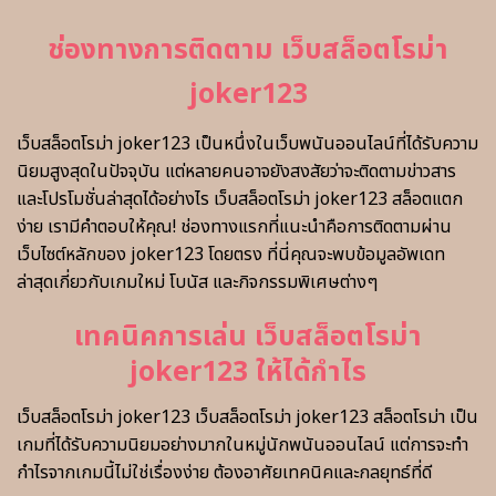
ช่องทางการติดตาม เว็บสล็อตโรม่า
joker123
เว็บสล็อตโรม่า joker123 เป็นหนึ่งในเว็บพนันออนไลน์ที่ได้รับความ
นิยมสูงสุดในปัจจุบัน แต่หลายคนอาจยังสงสัยว่าจะติดตามข่าวสาร
และโปรโมชั่นล่าสุดได้อย่างไร
เว็บสล็อตโรม่า joker123 สล็อตแตก
ง่าย
เรามีคำตอบให้คุณ! ช่องทางแรกที่แนะนำคือการติดตามผ่าน
เว็บไซต์หลักของ joker123 โดยตรง ที่นี่คุณจะพบข้อมูลอัพเดท
ล่าสุดเกี่ยวกับเกมใหม่ โบนัส และกิจกรรมพิเศษต่างๆ
เทคนิคการเล่น เว็บสล็อตโรม่า
joker123 ให้ได้กำไร
เว็บสล็อตโรม่า joker123 เว็บสล็อตโรม่า joker123 สล็อตโรม่า เป็น
เกมที่ได้รับความนิยมอย่างมากในหมู่นักพนันออนไลน์ แต่การจะทำ
กำไรจากเกมนี้ไม่ใช่เรื่องง่าย ต้องอาศัยเทคนิคและกลยุทธ์ที่ดี