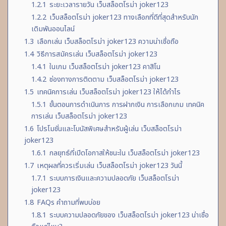
1.2.1
ระยะเวลารายวัน เว็บสล็อตโรม่า joker123
1.2.2
เว็บสล็อตโรม่า joker123 ทางเลือกที่ดีที่สุดสำหรับนัก
เดิมพันออนไลน์
1.3
เลือกเล่น เว็บสล็อตโรม่า joker123 ความน่าเชื่อถือ
1.4
วิธีการสมัครเล่น เว็บสล็อตโรม่า joker123
1.4.1
ในเกม เว็บสล็อตโรม่า joker123 คาสิโน
1.4.2
ช่องทางการติดตาม เว็บสล็อตโรม่า joker123
1.5
เทคนิคการเล่น เว็บสล็อตโรม่า joker123 ให้ได้กำไร
1.5.1
ขั้นตอนการดำเนินการ การฝากเงิน การเลือกเกม เทคนิค
การเล่น เว็บสล็อตโรม่า joker123
1.6
โปรโมชั่นและโบนัสพิเศษสำหรับผู้เล่น เว็บสล็อตโรม่า
joker123
1.6.1
กลยุทธ์ที่เปิดโอกาสให้ชนะใน เว็บสล็อตโรม่า joker123
1.7
เหตุผลที่ควรเริ่มเล่น เว็บสล็อตโรม่า joker123 วันนี้
1.7.1
ระบบการเงินและความปลอดภัย เว็บสล็อตโรม่า
joker123
1.8
FAQs คำถามที่พบบ่อย
1.8.1
ระบบความปลอดภัยของ เว็บสล็อตโรม่า joker123 น่าเชื่อ