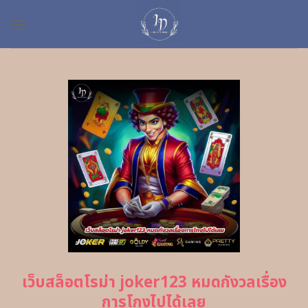
Skip
to
content
เว็บสล็อตโรม่า joker123 หมดกังวลเรื่อง
การโกงไปได้เลย