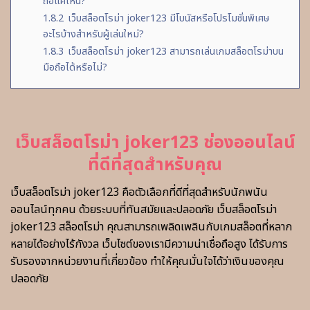
ถือแค่ไหน?
1.8.2
เว็บสล็อตโรม่า joker123 มีโบนัสหรือโปรโมชั่นพิเศษ
อะไรบ้างสำหรับผู้เล่นใหม่?
1.8.3
เว็บสล็อตโรม่า joker123 สามารถเล่นเกมสล็อตโรม่าบน
มือถือได้หรือไม่?
เว็บสล็อตโรม่า joker123 ช่องออนไลน์
ที่ดีที่สุดสำหรับคุณ
เว็บสล็อตโรม่า joker123 คือตัวเลือกที่ดีที่สุดสำหรับนักพนัน
ออนไลน์ทุกคน ด้วยระบบที่ทันสมัยและปลอดภัย
เว็บสล็อตโรม่า
joker123 สล็อตโรม่า
คุณสามารถเพลิดเพลินกับเกมสล็อตที่หลาก
หลายได้อย่างไร้กังวล เว็บไซต์ของเรามีความน่าเชื่อถือสูง ได้รับการ
รับรองจากหน่วยงานที่เกี่ยวข้อง ทำให้คุณมั่นใจได้ว่าเงินของคุณ
ปลอดภัย