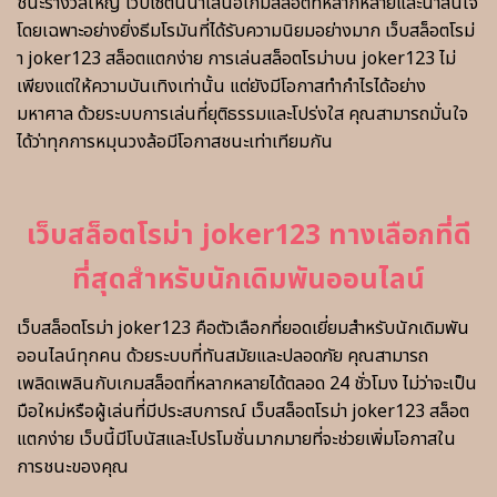
ชนะรางวัลใหญ่ เว็บไซต์นี้นำเสนอเกมสล็อตที่หลากหลายและน่าสนใจ
โดยเฉพาะอย่างยิ่งธีมโรมันที่ได้รับความนิยมอย่างมาก
เว็บสล็อตโรม่
า joker123 สล็อตแตกง่าย
การเล่นสล็อตโรม่าบน joker123 ไม่
เพียงแต่ให้ความบันเทิงเท่านั้น แต่ยังมีโอกาสทำกำไรได้อย่าง
มหาศาล ด้วยระบบการเล่นที่ยุติธรรมและโปร่งใส คุณสามารถมั่นใจ
ได้ว่าทุกการหมุนวงล้อมีโอกาสชนะเท่าเทียมกัน
เว็บสล็อตโรม่า joker123 ทางเลือกที่ดี
ที่สุดสำหรับนักเดิมพันออนไลน์
เว็บสล็อตโรม่า joker123 คือตัวเลือกที่ยอดเยี่ยมสำหรับนักเดิมพัน
ออนไลน์ทุกคน ด้วยระบบที่ทันสมัยและปลอดภัย คุณสามารถ
เพลิดเพลินกับเกมสล็อตที่หลากหลายได้ตลอด 24 ชั่วโมง ไม่ว่าจะเป็น
มือใหม่หรือผู้เล่นที่มีประสบการณ์
เว็บสล็อตโรม่า joker123 สล็อต
แตกง่าย
เว็บนี้มีโบนัสและโปรโมชั่นมากมายที่จะช่วยเพิ่มโอกาสใน
การชนะของคุณ