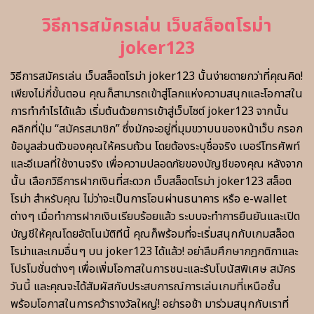
วิธีการสมัครเล่น เว็บสล็อตโรม่า
joker123
วิธีการสมัครเล่น เว็บสล็อตโรม่า joker123 นั้นง่ายดายกว่าที่คุณคิด!
เพียงไม่กี่ขั้นตอน คุณก็สามารถเข้าสู่โลกแห่งความสนุกและโอกาสใน
การทำกำไรได้แล้ว เริ่มต้นด้วยการเข้าสู่เว็บไซต์ joker123 จากนั้น
คลิกที่ปุ่ม “สมัครสมาชิก” ซึ่งมักจะอยู่ที่มุมขวาบนของหน้าเว็บ กรอก
ข้อมูลส่วนตัวของคุณให้ครบถ้วน โดยต้องระบุชื่อจริง เบอร์โทรศัพท์
และอีเมลที่ใช้งานจริง เพื่อความปลอดภัยของบัญชีของคุณ หลังจาก
นั้น เลือกวิธีการฝากเงินที่สะดวก
เว็บสล็อตโรม่า joker123 สล็อต
โรม่า
สำหรับคุณ ไม่ว่าจะเป็นการโอนผ่านธนาคาร หรือ e-wallet
ต่างๆ เมื่อทำการฝากเงินเรียบร้อยแล้ว ระบบจะทำการยืนยันและเปิด
บัญชีให้คุณโดยอัตโนมัติทีนี้ คุณก็พร้อมที่จะเริ่มสนุกกับเกมสล็อต
โรม่าและเกมอื่นๆ บน joker123 ได้แล้ว! อย่าลืมศึกษากฎกติกาและ
โปรโมชั่นต่างๆ เพื่อเพิ่มโอกาสในการชนะและรับโบนัสพิเศษ สมัคร
วันนี้ และคุณจะได้สัมผัสกับประสบการณ์การเล่นเกมที่เหนือชั้น
พร้อมโอกาสในการคว้ารางวัลใหญ่! อย่ารอช้า มาร่วมสนุกกับเราที่